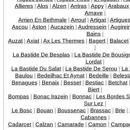
Allieres
|
Alos
|
Alzen
|
Antras
|
Appy
|
Arabaux
Arnave
|
Arrien En Bethmale
|
Arrout
|
Artigat
|
Artigue
Ascou
|
Aston
|
Aucazein
|
Audressein
|
Augirei
Bains
|
Auzat
|
Axiat
|
Ax Les Thermes
|
Bagert
|
Balacet
|
La Bastide De Besplas
|
La Bastide De Bousig
Lordat
|
La Bastide Du Salat
|
La Bastide De Serou
|
La 
Baulou
|
Bedeilhac Et Aynat
|
Bedeille
|
Belest
Benagues
|
Benaix
|
Besset
|
Bestiac
|
Betchat
Biert
|
Bompas
|
Bonac Irazein
|
Bonnac
|
Les Bordes S
Sur Lez
|
Le Bosc
|
Bouan
|
Boussenac
|
Brassac
|
Brie
|
Cabannes
|
Cadarcet
|
Calzan
|
Camarade
|
Camon
|
Campag