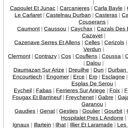
|
Capoulet Et Junac
|
Carcanieres
|
Carla Bayle
|
Le Carlaret
|
Castelnau Durban
|
Casteras
|
Ca
Couserans
|
Caumont
|
Caussou
|
Caychax
|
Cazals Des 
Cazavet
|
Cazenave Serres Et Allens
|
Celles
|
Cerizols
Verdun
|
Clermont
|
Contrazy
|
Cos
|
Couflens
|
Coussa
|
C
|
Dalou
|
Daumazan Sur Arize
|
Dreuilhe
|
Dun
|
Durban 
Encourtiech
|
Engomer
|
Erce
|
Erp
|
Esclagne
Esplas De Serou
|
Eycheil
|
Fabas
|
Ferrieres Sur Ariege
|
Foix
|
F
Fougax Et Barrineuf
|
Freychenet
|
Gabre
|
Gaj
Garanou
|
Gaudies
|
Genat
|
Gesties
|
Goulier
|
Gourbit
|
Hospitalet Pres L Andorre
|
Ignaux
|
Illartein
|
Ilhat
|
Illier Et Laramade
|
Les 