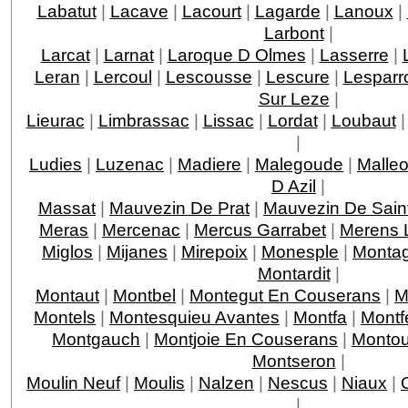
Labatut
|
Lacave
|
Lacourt
|
Lagarde
|
Lanoux
|
Larbont
|
Larcat
|
Larnat
|
Laroque D Olmes
|
Lasserre
|
Leran
|
Lercoul
|
Lescousse
|
Lescure
|
Lesparr
Sur Leze
|
Lieurac
|
Limbrassac
|
Lissac
|
Lordat
|
Loubaut
|
Ludies
|
Luzenac
|
Madiere
|
Malegoude
|
Malle
D Azil
|
Massat
|
Mauvezin De Prat
|
Mauvezin De Saint
Meras
|
Mercenac
|
Mercus Garrabet
|
Merens 
Miglos
|
Mijanes
|
Mirepoix
|
Monesple
|
Monta
Montardit
|
Montaut
|
Montbel
|
Montegut En Couserans
|
M
Montels
|
Montesquieu Avantes
|
Montfa
|
Montfe
Montgauch
|
Montjoie En Couserans
|
Montou
Montseron
|
Moulin Neuf
|
Moulis
|
Nalzen
|
Nescus
|
Niaux
|
|