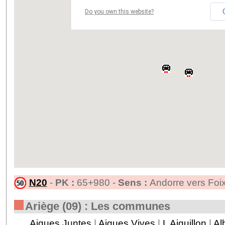
Do you own this website?
N20
-
PK :
65+980 -
Sens :
Andorre vers Foi
Ariège (09) : Les communes
Aigues Juntes
|
Aigues Vives
|
L Aiguillon
|
Al