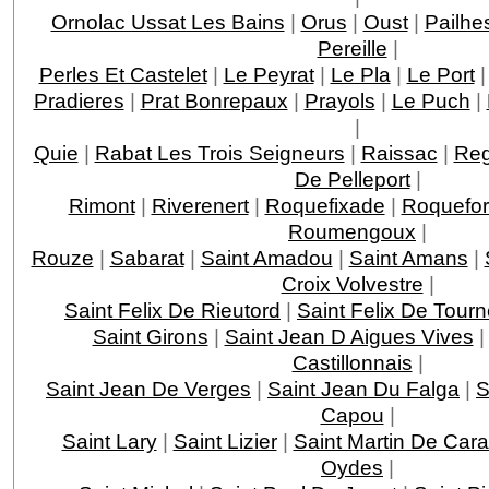
Ornolac Ussat Les Bains
|
Orus
|
Oust
|
Pailhe
Pereille
|
Perles Et Castelet
|
Le Peyrat
|
Le Pla
|
Le Port
Pradieres
|
Prat Bonrepaux
|
Prayols
|
Le Puch
|
|
Quie
|
Rabat Les Trois Seigneurs
|
Raissac
|
Reg
De Pelleport
|
Rimont
|
Riverenert
|
Roquefixade
|
Roquefor
Roumengoux
|
Rouze
|
Sabarat
|
Saint Amadou
|
Saint Amans
|
Croix Volvestre
|
Saint Felix De Rieutord
|
Saint Felix De Tour
Saint Girons
|
Saint Jean D Aigues Vives
Castillonnais
|
Saint Jean De Verges
|
Saint Jean Du Falga
|
S
Capou
|
Saint Lary
|
Saint Lizier
|
Saint Martin De Cara
Oydes
|