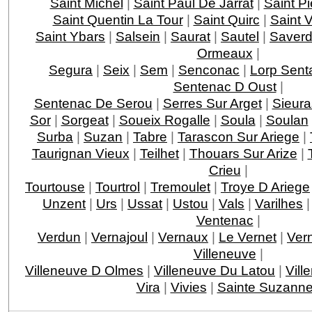
Saint Michel
|
Saint Paul De Jarrat
|
Saint Pi
Saint Quentin La Tour
|
Saint Quirc
|
Saint 
Saint Ybars
|
Salsein
|
Saurat
|
Sautel
|
Saver
Ormeaux
|
Segura
|
Seix
|
Sem
|
Senconac
|
Lorp Senta
Sentenac D Oust
|
Sentenac De Serou
|
Serres Sur Arget
|
Sieura
Sor
|
Sorgeat
|
Soueix Rogalle
|
Soula
|
Soulan
Surba
|
Suzan
|
Tabre
|
Tarascon Sur Ariege
|
Taurignan Vieux
|
Teilhet
|
Thouars Sur Arize
|
Crieu
|
Tourtouse
|
Tourtrol
|
Tremoulet
|
Troye D Ariege
Unzent
|
Urs
|
Ussat
|
Ustou
|
Vals
|
Varilhes
Ventenac
|
Verdun
|
Vernajoul
|
Vernaux
|
Le Vernet
|
Vern
Villeneuve
|
Villeneuve D Olmes
|
Villeneuve Du Latou
|
Vill
Vira
|
Vivies
|
Sainte Suzann