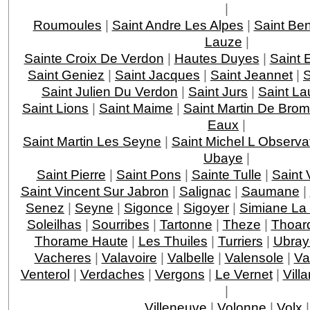
|
Roumoules
|
Saint Andre Les Alpes
|
Saint Ben
Lauze
|
Sainte Croix De Verdon
|
Hautes Duyes
|
Saint 
Saint Geniez
|
Saint Jacques
|
Saint Jeannet
|
S
Saint Julien Du Verdon
|
Saint Jurs
|
Saint La
Saint Lions
|
Saint Maime
|
Saint Martin De Bro
Eaux
|
Saint Martin Les Seyne
|
Saint Michel L Observa
Ubaye
|
Saint Pierre
|
Saint Pons
|
Sainte Tulle
|
Saint 
Saint Vincent Sur Jabron
|
Salignac
|
Saumane
|
Senez
|
Seyne
|
Sigonce
|
Sigoyer
|
Simiane La
Soleilhas
|
Sourribes
|
Tartonne
|
Theze
|
Thoar
Thorame Haute
|
Les Thuiles
|
Turriers
|
Ubray
Vacheres
|
Valavoire
|
Valbelle
|
Valensole
|
Va
Venterol
|
Verdaches
|
Vergons
|
Le Vernet
|
Vill
|
Villeneuve
|
Volonne
|
Volx
|