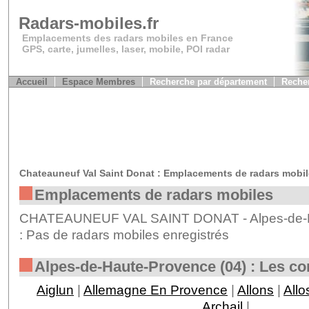
Radars-mobiles.fr
Emplacements des radars mobiles en France
GPS, carte, jumelles, laser, mobile, POI radar
Accueil
Espace Membres
Recherche par département
Recher
Chateauneuf Val Saint Donat : Emplacements de radars mobil
Emplacements de radars mobiles
CHATEAUNEUF VAL SAINT DONAT - Alpes-de-H
: Pas de radars mobiles enregistrés
Alpes-de-Haute-Provence (04) : Les 
Aiglun
|
Allemagne En Provence
|
Allons
|
Allo
Archail
|