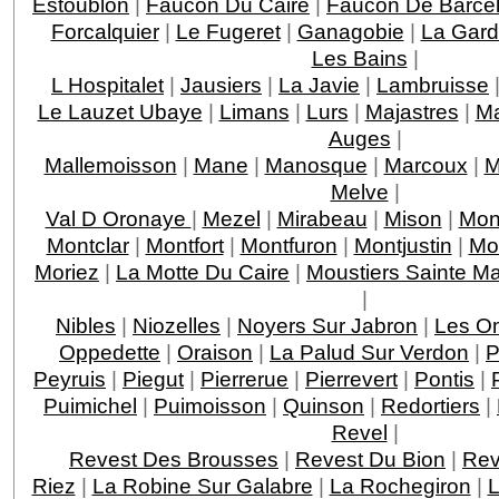
Estoublon
|
Faucon Du Caire
|
Faucon De Barcel
Forcalquier
|
Le Fugeret
|
Ganagobie
|
La Gar
Les Bains
|
L Hospitalet
|
Jausiers
|
La Javie
|
Lambruisse
Le Lauzet Ubaye
|
Limans
|
Lurs
|
Majastres
|
Ma
Auges
|
Mallemoisson
|
Mane
|
Manosque
|
Marcoux
|
M
Melve
|
Val D Oronaye
|
Mezel
|
Mirabeau
|
Mison
|
Mon
Montclar
|
Montfort
|
Montfuron
|
Montjustin
|
Mo
Moriez
|
La Motte Du Caire
|
Moustiers Sainte Ma
|
Nibles
|
Niozelles
|
Noyers Sur Jabron
|
Les O
Oppedette
|
Oraison
|
La Palud Sur Verdon
|
P
Peyruis
|
Piegut
|
Pierrerue
|
Pierrevert
|
Pontis
|
Puimichel
|
Puimoisson
|
Quinson
|
Redortiers
|
Revel
|
Revest Des Brousses
|
Revest Du Bion
|
Rev
Riez
|
La Robine Sur Galabre
|
La Rochegiron
|
L