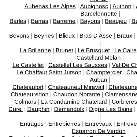
Aubenas Les Alpes
|
Aubignosc
|
Authon
|
Barcelonnette
|
Barles
|
Barras
|
Barreme
|
Bayons
|
Beaujeu
|
B
|
Bevons
|
Beynes
|
Blieux
|
Bras D Asse
|
Braux
|
|
La Brillanne
|
Brunet
|
Le Brusquet
|
Le Caire
Castellard Melan
|
Le Castellet
|
Castellet Les Sausses
|
Val De C
Le Chaffaut Saint Jurson
|
Champtercier
|
Cha
Auban
|
Chateaufort
|
Chateauneuf Miravail
|
Chateauneu
Chateauredon
|
Chaudon Norante
|
Clamensan
Colmars
|
La Condamine Chatelard
|
Corbiere
Curel
|
Dauphin
|
Demandolx
|
Digne Les Bains
|
|
Entrages
|
Entrepierres
|
Entrevaux
|
Entrev
Esparron De Verdon
|