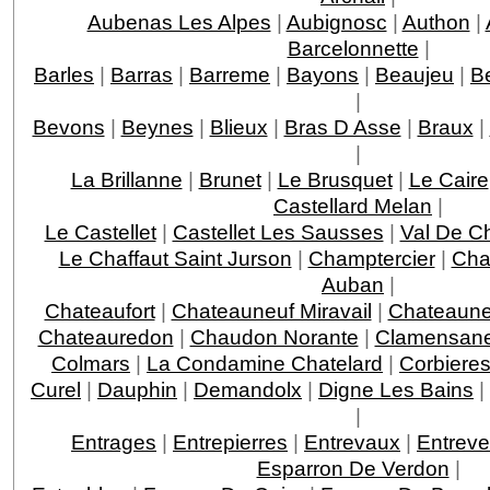
Aubenas Les Alpes
|
Aubignosc
|
Authon
|
Barcelonnette
|
Barles
|
Barras
|
Barreme
|
Bayons
|
Beaujeu
|
B
|
Bevons
|
Beynes
|
Blieux
|
Bras D Asse
|
Braux
|
|
La Brillanne
|
Brunet
|
Le Brusquet
|
Le Caire
Castellard Melan
|
Le Castellet
|
Castellet Les Sausses
|
Val De C
Le Chaffaut Saint Jurson
|
Champtercier
|
Cha
Auban
|
Chateaufort
|
Chateauneuf Miravail
|
Chateauneu
Chateauredon
|
Chaudon Norante
|
Clamensan
Colmars
|
La Condamine Chatelard
|
Corbiere
Curel
|
Dauphin
|
Demandolx
|
Digne Les Bains
|
|
Entrages
|
Entrepierres
|
Entrevaux
|
Entrev
Esparron De Verdon
|