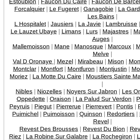
Estoublon
|
Faucon Du Caire
|
Faucon De Barcel
Forcalquier
|
Le Fugeret
|
Ganagobie
|
La Gar
Les Bains
|
L Hospitalet
|
Jausiers
|
La Javie
|
Lambruisse
Le Lauzet Ubaye
|
Limans
|
Lurs
|
Majastres
|
Ma
Auges
|
Mallemoisson
|
Mane
|
Manosque
|
Marcoux
|
M
Melve
|
Val D Oronaye
|
Mezel
|
Mirabeau
|
Mison
|
Mon
Montclar
|
Montfort
|
Montfuron
|
Montjustin
|
Mo
Moriez
|
La Motte Du Caire
|
Moustiers Sainte Ma
|
Nibles
|
Niozelles
|
Noyers Sur Jabron
|
Les O
Oppedette
|
Oraison
|
La Palud Sur Verdon
|
P
Peyruis
|
Piegut
|
Pierrerue
|
Pierrevert
|
Pontis
|
Puimichel
|
Puimoisson
|
Quinson
|
Redortiers
|
Revel
|
Revest Des Brousses
|
Revest Du Bion
|
Rev
Riez
|
La Robine Sur Galabre
|
La Rochegiron
|
L