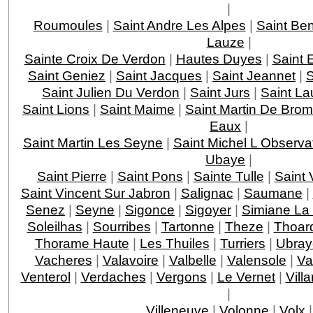
|
Roumoules
|
Saint Andre Les Alpes
|
Saint Ben
Lauze
|
Sainte Croix De Verdon
|
Hautes Duyes
|
Saint 
Saint Geniez
|
Saint Jacques
|
Saint Jeannet
|
S
Saint Julien Du Verdon
|
Saint Jurs
|
Saint La
Saint Lions
|
Saint Maime
|
Saint Martin De Bro
Eaux
|
Saint Martin Les Seyne
|
Saint Michel L Observa
Ubaye
|
Saint Pierre
|
Saint Pons
|
Sainte Tulle
|
Saint 
Saint Vincent Sur Jabron
|
Salignac
|
Saumane
|
Senez
|
Seyne
|
Sigonce
|
Sigoyer
|
Simiane La
Soleilhas
|
Sourribes
|
Tartonne
|
Theze
|
Thoar
Thorame Haute
|
Les Thuiles
|
Turriers
|
Ubray
Vacheres
|
Valavoire
|
Valbelle
|
Valensole
|
Va
Venterol
|
Verdaches
|
Vergons
|
Le Vernet
|
Vill
|
Villeneuve
|
Volonne
|
Volx
|