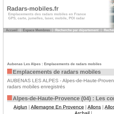
Radars-mobiles.fr
Emplacements des radars mobiles en France
GPS, carte, jumelles, laser, mobile, POI radar
Accueil
Espace Membres
Recherche par département
Recher
Aubenas Les Alpes : Emplacements de radars mobiles
Emplacements de radars mobiles
AUBENAS LES ALPES - Alpes-de-Haute-Provence
radars mobiles enregistrés
Alpes-de-Haute-Provence (04) : Les 
Aiglun
|
Allemagne En Provence
|
Allons
|
Allo
Archail
|