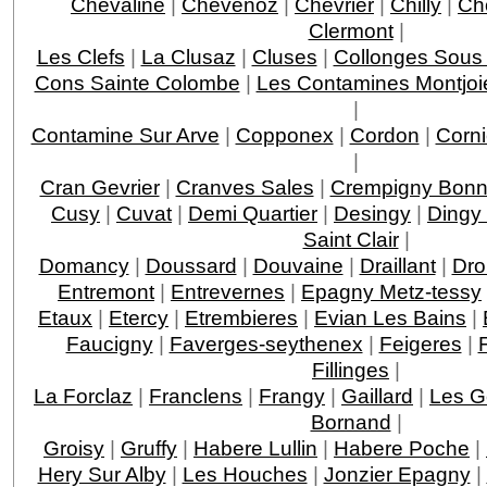
Chevaline
|
Chevenoz
|
Chevrier
|
Chilly
|
Ch
Clermont
|
Les Clefs
|
La Clusaz
|
Cluses
|
Collonges Sous
Cons Sainte Colombe
|
Les Contamines Montjoi
|
Contamine Sur Arve
|
Copponex
|
Cordon
|
Corni
|
Cran Gevrier
|
Cranves Sales
|
Crempigny Bonn
Cusy
|
Cuvat
|
Demi Quartier
|
Desingy
|
Dingy
Saint Clair
|
Domancy
|
Doussard
|
Douvaine
|
Draillant
|
Dro
Entremont
|
Entrevernes
|
Epagny Metz-tessy
Etaux
|
Etercy
|
Etrembieres
|
Evian Les Bains
|
Faucigny
|
Faverges-seythenex
|
Feigeres
|
Fillinges
|
La Forclaz
|
Franclens
|
Frangy
|
Gaillard
|
Les G
Bornand
|
Groisy
|
Gruffy
|
Habere Lullin
|
Habere Poche
|
Hery Sur Alby
|
Les Houches
|
Jonzier Epagny
|