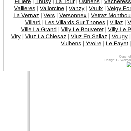
Filliere
|
Thusy
|
La Tour
|
Usinens
|
Vacheres
Vallieres
|
Vallorcine
|
Vanzy
|
Vaulx
|
Veigy Fo
La Vernaz
|
Vers
|
Versonnex
|
Vetraz Monthou
Villard
|
Les Villards Sur Thones
|
Villaz
|
V
Ville La Grand
|
Villy Le Bouveret
|
Villy Le 
Viry
|
Viuz La Chiesaz
|
Viuz En Sallaz
|
Vougy
Vulbens
|
Yvoire
|
Le Fayet
|
Copyrig
Design: G. Wolfga