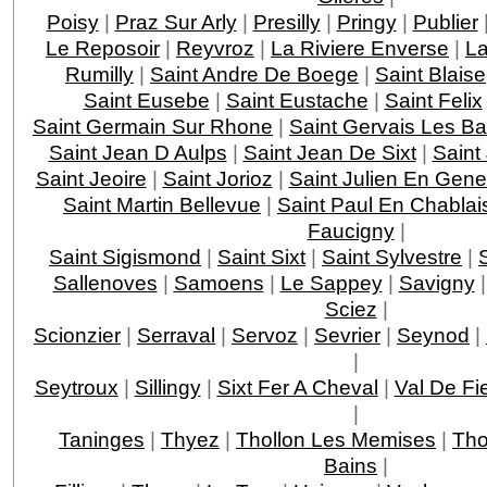
Poisy
|
Praz Sur Arly
|
Presilly
|
Pringy
|
Publier
Le Reposoir
|
Reyvroz
|
La Riviere Enverse
|
La
Rumilly
|
Saint Andre De Boege
|
Saint Blaise
Saint Eusebe
|
Saint Eustache
|
Saint Felix
Saint Germain Sur Rhone
|
Saint Gervais Les Ba
Saint Jean D Aulps
|
Saint Jean De Sixt
|
Saint
Saint Jeoire
|
Saint Jorioz
|
Saint Julien En Gene
Saint Martin Bellevue
|
Saint Paul En Chablai
Faucigny
|
Saint Sigismond
|
Saint Sixt
|
Saint Sylvestre
|
Sallenoves
|
Samoens
|
Le Sappey
|
Savigny
Sciez
|
Scionzier
|
Serraval
|
Servoz
|
Sevrier
|
Seynod
|
|
Seytroux
|
Sillingy
|
Sixt Fer A Cheval
|
Val De Fi
|
Taninges
|
Thyez
|
Thollon Les Memises
|
Th
Bains
|