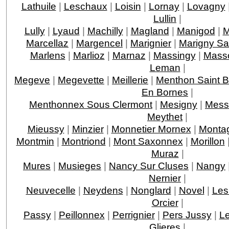
Lathuile
|
Leschaux
|
Loisin
|
Lornay
|
Lovagny
Lullin
|
Lully
|
Lyaud
|
Machilly
|
Magland
|
Manigod
|
M
Marcellaz
|
Margencel
|
Marignier
|
Marigny Sa
Marlens
|
Marlioz
|
Marnaz
|
Massingy
|
Mass
Leman
|
Megeve
|
Megevette
|
Meillerie
|
Menthon Saint B
En Bornes
|
Menthonnex Sous Clermont
|
Mesigny
|
Mess
Meythet
|
Mieussy
|
Minzier
|
Monnetier Mornex
|
Monta
Montmin
|
Montriond
|
Mont Saxonnex
|
Morillon
Muraz
|
Mures
|
Musieges
|
Nancy Sur Cluses
|
Nangy
Nernier
|
Neuvecelle
|
Neydens
|
Nonglard
|
Novel
|
Les
Orcier
|
Passy
|
Peillonnex
|
Perrignier
|
Pers Jussy
|
Le
Glieres
|