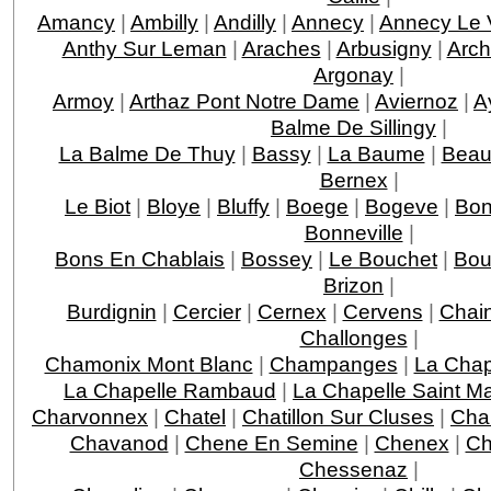
Amancy
|
Ambilly
|
Andilly
|
Annecy
|
Annecy Le 
Anthy Sur Leman
|
Araches
|
Arbusigny
|
Arc
Argonay
|
Armoy
|
Arthaz Pont Notre Dame
|
Aviernoz
|
A
Balme De Sillingy
|
La Balme De Thuy
|
Bassy
|
La Baume
|
Beau
Bernex
|
Le Biot
|
Bloye
|
Bluffy
|
Boege
|
Bogeve
|
Bo
Bonneville
|
Bons En Chablais
|
Bossey
|
Le Bouchet
|
Bou
Brizon
|
Burdignin
|
Cercier
|
Cernex
|
Cervens
|
Chai
Challonges
|
Chamonix Mont Blanc
|
Champanges
|
La Chap
La Chapelle Rambaud
|
La Chapelle Saint M
Charvonnex
|
Chatel
|
Chatillon Sur Cluses
|
Cha
Chavanod
|
Chene En Semine
|
Chenex
|
Ch
Chessenaz
|