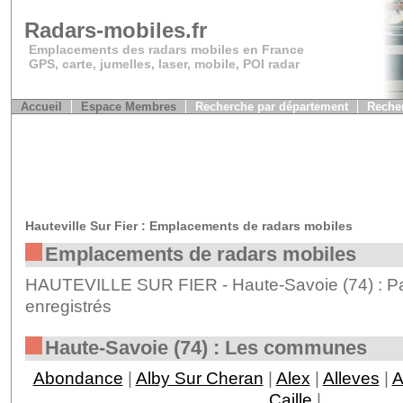
Radars-mobiles.fr
Emplacements des radars mobiles en France
GPS, carte, jumelles, laser, mobile, POI radar
Accueil
Espace Membres
Recherche par département
Recher
Hauteville Sur Fier : Emplacements de radars mobiles
Emplacements de radars mobiles
HAUTEVILLE SUR FIER - Haute-Savoie (74) : Pa
enregistrés
Haute-Savoie (74) : Les communes
Abondance
|
Alby Sur Cheran
|
Alex
|
Alleves
|
A
Caille
|