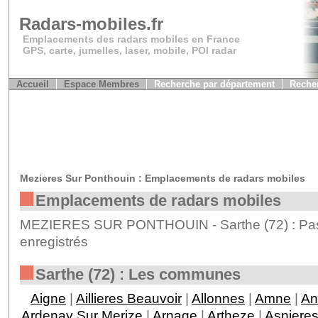
Radars-mobiles.fr
Emplacements des radars mobiles en France
GPS, carte, jumelles, laser, mobile, POI radar
Accueil
Espace Membres
Recherche par département
Recher
Mezieres Sur Ponthouin : Emplacements de radars mobiles
Emplacements de radars mobiles
MEZIERES SUR PONTHOUIN - Sarthe (72) : Pas 
enregistrés
Sarthe (72) : Les communes
Aigne
|
Aillieres Beauvoir
|
Allonnes
|
Amne
|
An
Ardenay Sur Merize
|
Arnage
|
Artheze
|
Asnieres