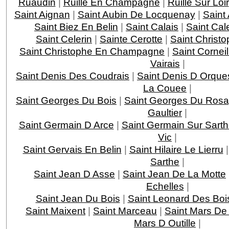
Ruaudin
|
Ruille En Champagne
|
Ruille Sur Loir
Saint Aignan
|
Saint Aubin De Locquenay
|
Saint
Saint Biez En Belin
|
Saint Calais
|
Saint Cal
Saint Celerin
|
Sainte Cerotte
|
Saint Christ
Saint Christophe En Champagne
|
Saint Corneil
Vairais
|
Saint Denis Des Coudrais
|
Saint Denis D Orque
La Couee
|
Saint Georges Du Bois
|
Saint Georges Du Ros
Gaultier
|
Saint Germain D Arce
|
Saint Germain Sur Sart
Vic
|
Saint Gervais En Belin
|
Saint Hilaire Le Lierru
Sarthe
|
Saint Jean D Asse
|
Saint Jean De La Motte
Echelles
|
Saint Jean Du Bois
|
Saint Leonard Des Boi
Saint Maixent
|
Saint Marceau
|
Saint Mars D
Mars D Outille
|