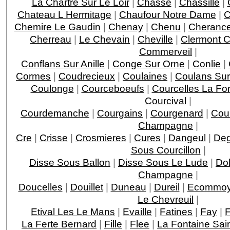
La Chartre Sur Le Loir
|
Chasse
|
Chassille
|
Chateau L Hermitage
|
Chaufour Notre Dame
|
C
Chemire Le Gaudin
|
Chenay
|
Chenu
|
Cheranc
Cherreau
|
Le Chevain
|
Cheville
|
Clermont 
Commerveil
|
Conflans Sur Anille
|
Conge Sur Orne
|
Conlie
|
Cormes
|
Coudrecieux
|
Coulaines
|
Coulans Su
Coulonge
|
Courceboeufs
|
Courcelles La For
Courcival
|
Courdemanche
|
Courgains
|
Courgenard
|
Cour
Champagne
|
Cre
|
Crisse
|
Crosmieres
|
Cures
|
Dangeul
|
Deg
Sous Courcillon
|
Disse Sous Ballon
|
Disse Sous Le Lude
|
Dol
Champagne
|
Doucelles
|
Douillet
|
Duneau
|
Dureil
|
Ecommo
Le Chevreuil
|
Etival Les Le Mans
|
Evaille
|
Fatines
|
Fay
|
F
La Ferte Bernard
|
Fille
|
Flee
|
La Fontaine Sain