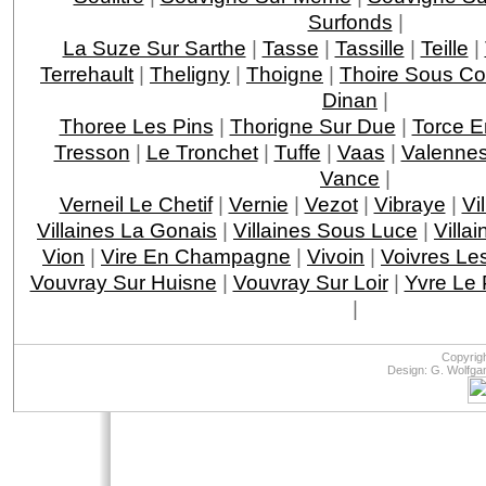
Surfonds
|
La Suze Sur Sarthe
|
Tasse
|
Tassille
|
Teille
|
Terrehault
|
Theligny
|
Thoigne
|
Thoire Sous Co
Dinan
|
Thoree Les Pins
|
Thorigne Sur Due
|
Torce E
Tresson
|
Le Tronchet
|
Tuffe
|
Vaas
|
Valenne
Vance
|
Verneil Le Chetif
|
Vernie
|
Vezot
|
Vibraye
|
Vi
Villaines La Gonais
|
Villaines Sous Luce
|
Villa
Vion
|
Vire En Champagne
|
Vivoin
|
Voivres Le
Vouvray Sur Huisne
|
Vouvray Sur Loir
|
Yvre Le 
|
Copyrig
Design: G. Wolfga