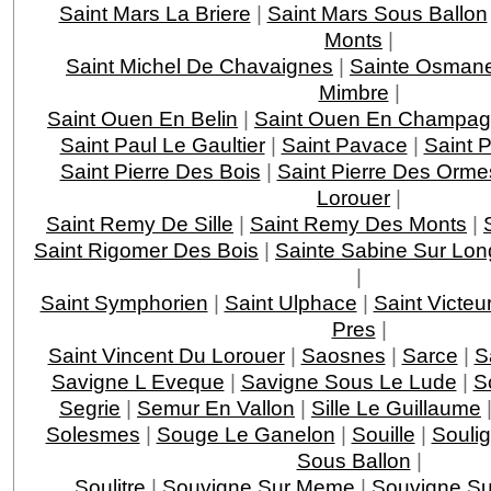
Saint Mars La Briere
|
Saint Mars Sous Ballon
Monts
|
Saint Michel De Chavaignes
|
Sainte Osman
Mimbre
|
Saint Ouen En Belin
|
Saint Ouen En Champa
Saint Paul Le Gaultier
|
Saint Pavace
|
Saint P
Saint Pierre Des Bois
|
Saint Pierre Des Orme
Lorouer
|
Saint Remy De Sille
|
Saint Remy Des Monts
|
Saint Rigomer Des Bois
|
Sainte Sabine Sur Lo
|
Saint Symphorien
|
Saint Ulphace
|
Saint Victeu
Pres
|
Saint Vincent Du Lorouer
|
Saosnes
|
Sarce
|
S
Savigne L Eveque
|
Savigne Sous Le Lude
|
S
Segrie
|
Semur En Vallon
|
Sille Le Guillaume
Solesmes
|
Souge Le Ganelon
|
Souille
|
Souli
Sous Ballon
|
Soulitre
|
Souvigne Sur Meme
|
Souvigne Su