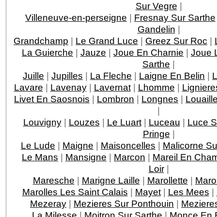
Sur Vegre
|
Villeneuve-en-perseigne
|
Fresnay Sur Sarthe
Gandelin
|
Grandchamp
|
Le Grand Luce
|
Greez Sur Roc
|
La Guierche
|
Jauze
|
Joue En Charnie
|
Joue 
Sarthe
|
Juille
|
Jupilles
|
La Fleche
|
Laigne En Belin
|
Lavare
|
Lavenay
|
Lavernat
|
Lhomme
|
Ligniere
Livet En Saosnois
|
Lombron
|
Longnes
|
Louaill
|
Louvigny
|
Louzes
|
Le Luart
|
Luceau
|
Luce S
Pringe
|
Le Lude
|
Maigne
|
Maisoncelles
|
Malicorne Su
Le Mans
|
Mansigne
|
Marcon
|
Mareil En Cha
Loir
|
Maresche
|
Marigne Laille
|
Marollette
|
Marol
Marolles Les Saint Calais
|
Mayet
|
Les Mees
|
Mezeray
|
Mezieres Sur Ponthouin
|
Meziere
La Milesse
|
Moitron Sur Sarthe
|
Monce En B