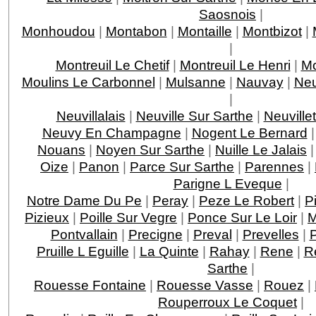
Saosnois
|
Monhoudou
|
Montabon
|
Montaille
|
Montbizot
|
|
Montreuil Le Chetif
|
Montreuil Le Henri
|
Mo
Moulins Le Carbonnel
|
Mulsanne
|
Nauvay
|
Neu
|
Neuvillalais
|
Neuville Sur Sarthe
|
Neuville
Neuvy En Champagne
|
Nogent Le Bernard
Nouans
|
Noyen Sur Sarthe
|
Nuille Le Jalais
Oize
|
Panon
|
Parce Sur Sarthe
|
Parennes
|
Parigne L Eveque
|
Notre Dame Du Pe
|
Peray
|
Peze Le Robert
|
P
Pizieux
|
Poille Sur Vegre
|
Ponce Sur Le Loir
|
M
Pontvallain
|
Precigne
|
Preval
|
Prevelles
|
P
Pruille L Eguille
|
La Quinte
|
Rahay
|
Rene
|
R
Sarthe
|
Rouesse Fontaine
|
Rouesse Vasse
|
Rouez
|
Rouperroux Le Coquet
|