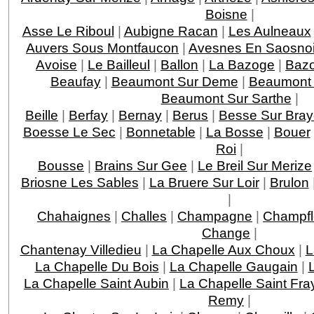
Boisne
|
Asse Le Riboul
|
Aubigne Racan
|
Les Aulneaux
Auvers Sous Montfaucon
|
Avesnes En Saosno
Avoise
|
Le Bailleul
|
Ballon
|
La Bazoge
|
Bazo
Beaufay
|
Beaumont Sur Deme
|
Beaumont 
Beaumont Sur Sarthe
|
Beille
|
Berfay
|
Bernay
|
Berus
|
Besse Sur Bra
Boesse Le Sec
|
Bonnetable
|
La Bosse
|
Bouer
Roi
|
Bousse
|
Brains Sur Gee
|
Le Breil Sur Merize
Briosne Les Sables
|
La Bruere Sur Loir
|
Brulon
|
Chahaignes
|
Challes
|
Champagne
|
Champfl
Change
|
Chantenay Villedieu
|
La Chapelle Aux Choux
|
L
La Chapelle Du Bois
|
La Chapelle Gaugain
|
La Chapelle Saint Aubin
|
La Chapelle Saint Fra
Remy
|