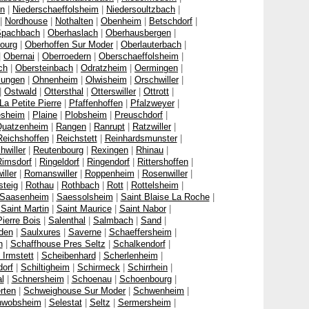
rn
|
Niederschaeffolsheim
|
Niedersoultzbach
|
|
Nordhouse
|
Nothalten
|
Obenheim
|
Betschdorf
|
Spachbach
|
Oberhaslach
|
Oberhausbergen
|
ourg
|
Oberhoffen Sur Moder
|
Oberlauterbach
|
|
Obernai
|
Oberroedern
|
Oberschaeffolsheim
|
ch
|
Obersteinbach
|
Odratzheim
|
Oermingen
|
lungen
|
Ohnenheim
|
Olwisheim
|
Orschwiller
|
|
Ostwald
|
Ottersthal
|
Otterswiller
|
Ottrott
|
La Petite Pierre
|
Pfaffenhoffen
|
Pfalzweyer
|
esheim
|
Plaine
|
Plobsheim
|
Preuschdorf
|
uatzenheim
|
Rangen
|
Ranrupt
|
Ratzwiller
|
Reichshoffen
|
Reichstett
|
Reinhardsmunster
|
hwiller
|
Reutenbourg
|
Rexingen
|
Rhinau
|
Rimsdorf
|
Ringeldorf
|
Ringendorf
|
Rittershoffen
|
iller
|
Romanswiller
|
Roppenheim
|
Rosenwiller
|
steig
|
Rothau
|
Rothbach
|
Rott
|
Rottelsheim
|
Saasenheim
|
Saessolsheim
|
Saint Blaise La Roche
|
|
Saint Martin
|
Saint Maurice
|
Saint Nabor
|
Pierre Bois
|
Salenthal
|
Salmbach
|
Sand
|
den
|
Saulxures
|
Saverne
|
Schaeffersheim
|
n
|
Schaffhouse Pres Seltz
|
Schalkendorf
|
Irmstett
|
Scheibenhard
|
Scherlenheim
|
dorf
|
Schiltigheim
|
Schirmeck
|
Schirrhein
|
l
|
Schnersheim
|
Schoenau
|
Schoenbourg
|
rten
|
Schweighouse Sur Moder
|
Schwenheim
|
hwobsheim
|
Selestat
|
Seltz
|
Sermersheim
|