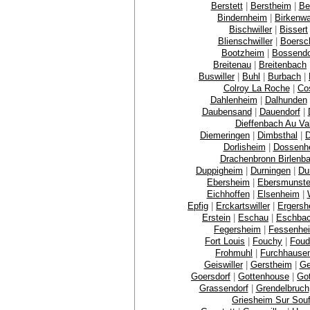
Berstett
|
Berstheim
|
Bet
Bindernheim
|
Birkenwa
Bischwiller
|
Bissert
Blienschwiller
|
Boersc
Bootzheim
|
Bossendo
Breitenau
|
Breitenbach
Buswiller
|
Buhl
|
Burbach
|
Colroy La Roche
|
Cos
Dahlenheim
|
Dalhunden
Daubensand
|
Dauendorf
|
Dieffenbach Au Va
Diemeringen
|
Dimbsthal
|
D
Dorlisheim
|
Dossenh
Drachenbronn Birlenb
Duppigheim
|
Durningen
|
Du
Ebersheim
|
Ebersmunste
Eichhoffen
|
Elsenheim
|
Epfig
|
Erckartswiller
|
Ergersh
Erstein
|
Eschau
|
Eschba
Fegersheim
|
Fessenhe
Fort Louis
|
Fouchy
|
Foud
Frohmuhl
|
Furchhause
Geiswiller
|
Gerstheim
|
Ge
Goersdorf
|
Gottenhouse
|
Go
Grassendorf
|
Grendelbruch
Griesheim Sur Souf