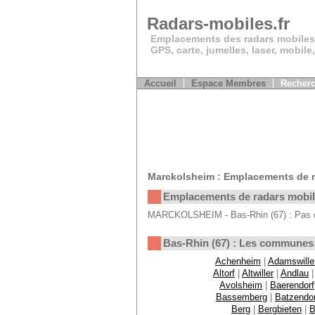
Radars-mobiles.fr
Emplacements des radars mobiles
GPS, carte, jumelles, laser, mobile
Accueil
Espace Membres
Recherc
Marckolsheim : Emplacements de r
Emplacements de radars mobi
MARCKOLSHEIM - Bas-Rhin (67) : Pas de
Bas-Rhin (67) : Les communes
Achenheim
|
Adamswille
Altorf
|
Altwiller
|
Andlau
Avolsheim
|
Baerendorf
Bassemberg
|
Batzendor
Berg
|
Bergbieten
|
B