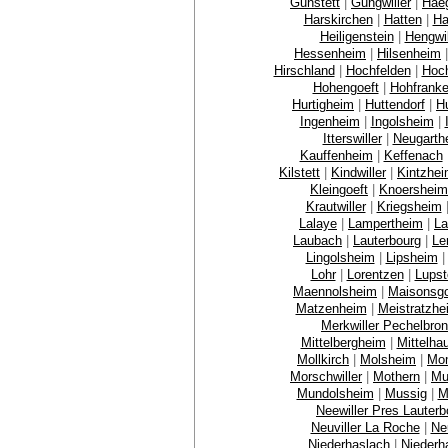
Gunstett
|
Gungwiller
|
Hae
Harskirchen
|
Hatten
|
Ha
Heiligenstein
|
Hengwil
Hessenheim
|
Hilsenheim
Hirschland
|
Hochfelden
|
Hoch
Hohengoeft
|
Hohfrank
Hurtigheim
|
Huttendorf
|
H
Ingenheim
|
Ingolsheim
|
Itterswiller
|
Neugarthe
Kauffenheim
|
Keffenach
Kilstett
|
Kindwiller
|
Kintzhe
Kleingoeft
|
Knoersheim
Krautwiller
|
Kriegsheim
Lalaye
|
Lampertheim
|
La
Laubach
|
Lauterbourg
|
Le
Lingolsheim
|
Lipsheim
Lohr
|
Lorentzen
|
Lupst
Maennolsheim
|
Maisonsgo
Matzenheim
|
Meistratzhe
Merkwiller Pechelbro
Mittelbergheim
|
Mittelha
Mollkirch
|
Molsheim
|
Mo
Morschwiller
|
Mothern
|
Mu
Mundolsheim
|
Mussig
|
M
Neewiller Pres Lauterb
Neuviller La Roche
|
Ne
Niederhaslach
|
Niederh