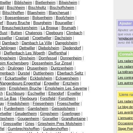
twiller
|
Biblisheim
|
Bietlenheim
|
Bilwisheim
|
ld
|
Bischheim
|
Bischholtz
|
Bischoffsheim
|
|
Bitschhoffen
|
Blaesheim
|
Blancherupt
|
h
|
Boesenbiesen
|
Bolsenheim
|
Boofzheim
|
rf
|
Bourg Bruche
|
Bourgheim
|
Bouxwiller
|
Ajouter
|
Breuschwickersheim
|
La Broque
|
Brumath
|
Ajoutez u
Bust
|
Butten
|
Chatenois
|
Cleebourg
|
Climbach
|
que vous 
swiller
|
Crastatt
|
Croettwiller
|
Dachstein
|
l'
emplacem
|
Dambach
|
Dambach La Ville
|
Dangolsheim
|
avez été f
Dehlingen
|
Dettwiller
|
Diebolsheim
|
Diedendorf
|
l
|
Dieffenbach Les Woerth
|
Dieffenthal
|
Connaît
ingsheim
|
Dinsheim
|
Domfessel
|
Donnenheim
|
Les radars
eim Kochersberg
|
Dossenheim Sur Zinsel
|
Les radar
ach
|
Drulingen
|
Drusenheim
|
Duntzenheim
|
La toléran
rrenbach
|
Durstel
|
Duttlenheim
|
Eberbach Seltz
|
Les contr
r
|
Eckartswiller
|
Eckbolsheim
|
Eckwersheim
|
Wangenbourg Engenthal
|
Engwiller
|
Entzheim
|
Les autres
eim
|
Ernolsheim Bruche
|
Ernolsheim Les Saverne
|
ch
|
Eschbourg
|
Eschwiller
|
Ettendorf
|
Eywiller
|
Liens ra
im Le Bas
|
Flexbourg
|
Forstfeld
|
Forstheim
|
Les radar
ay
|
Friedolsheim
|
Friesenheim
|
Froeschwiller
|
Le blog de
n
|
Furdenheim
|
Gambsheim
|
Geispolsheim
|
Les averti
rtwiller
|
Geudertheim
|
Gingsheim
|
Goerlingen
|
L'annuaire
ttesheim
|
Gougenheim
|
Goxwiller
|
Grandfontaine
|
|
Gresswiller
|
Gries
|
Griesheim Pres Molsheim
|
Occasions
fel
|
Gumbrechtshoffen
|
Gundershoffen
|
Stage Poin