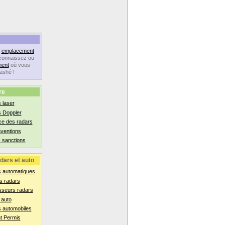
n
emplacement
connaissez ou
ent
où vous
lashé !
re
 laser
s Doppler
ce des radars
aventions
 sanctions
dars et auto
s automatiques
s radars
sseurs radars
 auto
 automobiles
t Permis