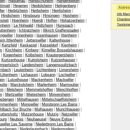
gen
|
Haguenau
|
Handschuheim
|
Hangenbieten
|
ttmatt
|
Hegeney
|
Heidolsheim
|
Heiligenberg
|
Autres 
ler
|
Herbitzheim
|
Herbsheim
|
Herrlisheim
|
Info Mar
|
Hindisheim
|
Hinsbourg
|
Hinsingen
|
Hipsheim
|
Chambres
stett
|
Hoenheim
|
Hoerdt
|
Hoffen
|
Hohatzenheim
|
Tourisme
enheim
|
Le Hohwald
|
Holtzheim
|
Hunspach
|
uttenheim
|
Ichtratzheim
|
Illkirch Graffenstaden
|
Ingwiller
|
Innenheim
|
Issenhausen
|
Ittenheim
|
im Ittlenheim
|
Jetterswiller
|
Kaltenhouse
|
|
Kertzfeld
|
Keskastel
|
Kesseldorf
|
Kienheim
|
im
|
Kirchheim
|
Kirrberg
|
Kirrwiller Bosselshausen
|
|
Kogenheim
|
Kolbsheim
|
Krautergersheim
|
|
Kurtzenhouse
|
Kuttolsheim
|
Kutzenhausen
|
mpertsloch
|
Landersheim
|
Langensoultzbach
|
mbach
|
Leutenheim
|
Lichtenberg
|
Limersheim
|
|
Littenheim
|
Lixhausen
|
Lobsann
|
Lochwiller
|
ein
|
Lutzelhouse
|
Mackenheim
|
Mackwiller
|
utte
|
Marckolsheim
|
Marlenheim
|
Marmoutier
|
im
|
Melsheim
|
Memmelshoffen
|
Menchhoffen
|
nn
|
Mertzwiller
|
Mietesheim
|
Minversheim
|
usbergen
|
Mittelhausen
|
Mittelschaeffolsheim
|
mmenheim
|
Monswiller
|
Morsbronn Les Bains
|
hlbach Sur Bruche
|
Mulhausen
|
Munchhausen
|
uttersholtz
|
Mutzenhouse
|
Mutzig
|
Natzwiller
|
ourg
|
Neubois
|
Neuhaeusel
|
Neuve Eglise
|
uwiller Les Saverne
|
Niederbronn Les Bains
|
ausbergen
|
Niederlauterbach
|
Niedermodern
|