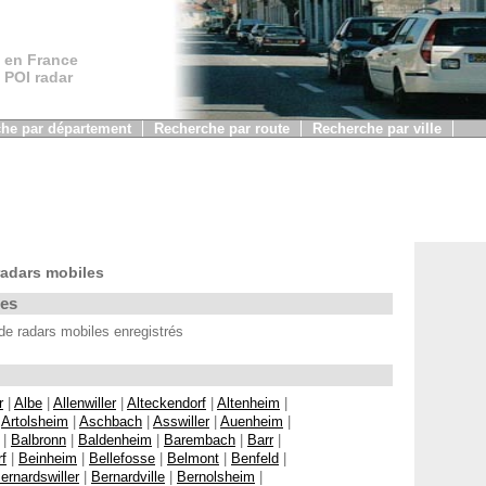
 en France
, POI radar
he par département
Recherche par route
Recherche par ville
adars mobiles
les
 radars mobiles enregistrés
r
|
Albe
|
Allenwiller
|
Alteckendorf
|
Altenheim
|
|
Artolsheim
|
Aschbach
|
Asswiller
|
Auenheim
|
|
Balbronn
|
Baldenheim
|
Barembach
|
Barr
|
f
|
Beinheim
|
Bellefosse
|
Belmont
|
Benfeld
|
ernardswiller
|
Bernardville
|
Bernolsheim
|