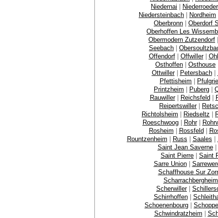
Niedernai
|
Niederroede
Niedersteinbach
|
Nordheim
Oberbronn
|
Oberdorf 
Oberhoffen Les Wissemb
Obermodern Zutzendorf
Seebach
|
Obersoultzba
Offendorf
|
Offwiller
|
Oh
Osthoffen
|
Osthouse
Ottwiller
|
Petersbach
|
Pfettisheim
|
Pfulgri
Printzheim
|
Puberg
|
Q
Rauwiller
|
Reichsfeld
|
Reipertswiller
|
Retsc
Richtolsheim
|
Riedseltz
|
Roeschwoog
|
Rohr
|
Rohrw
Rosheim
|
Rossfeld
|
Ro
Rountzenheim
|
Russ
|
Saales
|
Saint Jean Saverne
Saint Pierre
|
Saint 
Sarre Union
|
Sarrewer
Schaffhouse Sur Zor
Scharrachbergheim 
Scherwiller
|
Schillers
Schirrhoffen
|
Schleitha
Schoenenbourg
|
Schoppe
Schwindratzheim
|
Sc