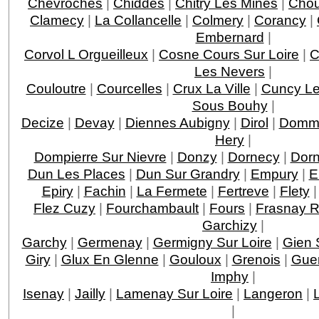
Chevroches
|
Chiddes
|
Chitry Les Mines
|
Cho
Clamecy
|
La Collancelle
|
Colmery
|
Corancy
|
Embernard
|
Corvol L Orgueilleux
|
Cosne Cours Sur Loire
|
C
Les Nevers
|
Couloutre
|
Courcelles
|
Crux La Ville
|
Cuncy Le
Sous Bouhy
|
Decize
|
Devay
|
Diennes Aubigny
|
Dirol
|
Domma
Hery
|
Dompierre Sur Nievre
|
Donzy
|
Dornecy
|
Dor
Dun Les Places
|
Dun Sur Grandry
|
Empury
|
E
Epiry
|
Fachin
|
La Fermete
|
Fertreve
|
Flety
Flez Cuzy
|
Fourchambault
|
Fours
|
Frasnay 
Garchizy
|
Garchy
|
Germenay
|
Germigny Sur Loire
|
Gien 
Giry
|
Glux En Glenne
|
Gouloux
|
Grenois
|
Guer
Imphy
|
Isenay
|
Jailly
|
Lamenay Sur Loire
|
Langeron
|
|