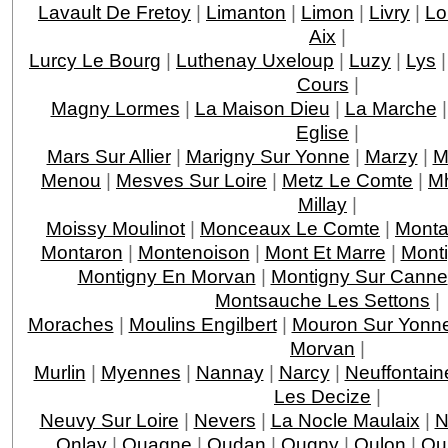
Lavault De Fretoy
|
Limanton
|
Limon
|
Livry
|
Lo
Aix
|
Lurcy Le Bourg
|
Luthenay Uxeloup
|
Luzy
|
Lys
Cours
|
Magny Lormes
|
La Maison Dieu
|
La Marche
Eglise
|
Mars Sur Allier
|
Marigny Sur Yonne
|
Marzy
|
M
Menou
|
Mesves Sur Loire
|
Metz Le Comte
|
M
Millay
|
Moissy Moulinot
|
Monceaux Le Comte
|
Mont
Montaron
|
Montenoison
|
Mont Et Marre
|
Mont
Montigny En Morvan
|
Montigny Sur Canne
Montsauche Les Settons
|
Moraches
|
Moulins Engilbert
|
Mouron Sur Yonn
Morvan
|
Murlin
|
Myennes
|
Nannay
|
Narcy
|
Neuffontain
Les Decize
|
Neuvy Sur Loire
|
Nevers
|
La Nocle Maulaix
|
N
Onlay
|
Ouagne
|
Oudan
|
Ougny
|
Oulon
|
Ou