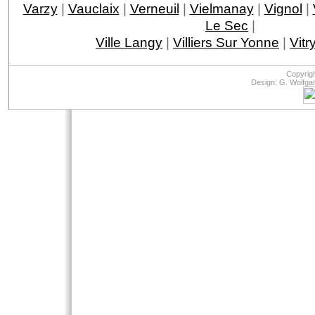
Varzy
|
Vauclaix
|
Verneuil
|
Vielmanay
|
Vignol
|
Le Sec
|
Ville Langy
|
Villiers Sur Yonne
|
Vitr
Copyrig
Design: G. Wolfga