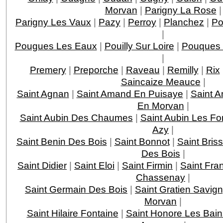
Morvan
|
Parigny La Rose
|
Parigny Les Vaux
|
Pazy
|
Perroy
|
Planchez
|
Po
|
Pougues Les Eaux
|
Pouilly Sur Loire
|
Pouques
|
Premery
|
Preporche
|
Raveau
|
Remilly
|
Rix
Saincaize Meauce
|
Saint Agnan
|
Saint Amand En Puisaye
|
Saint A
En Morvan
|
Saint Aubin Des Chaumes
|
Saint Aubin Les Fo
Azy
|
Saint Benin Des Bois
|
Saint Bonnot
|
Saint Bris
Des Bois
|
Saint Didier
|
Saint Eloi
|
Saint Firmin
|
Saint Fra
Chassenay
|
Saint Germain Des Bois
|
Saint Gratien Savig
Morvan
|
Saint Hilaire Fontaine
|
Saint Honore Les Bain