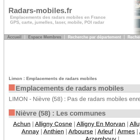
Radars-mobiles.fr
Emplacements des radars mobiles en France
GPS, carte, jumelles, laser, mobile, POI radar
Accueil
Espace Membres
Recherche par département
Recher
Limon : Emplacements de radars mobiles
Emplacements de radars mobiles
LIMON - Nièvre (58) : Pas de radars mobiles enre
Nièvre (58) : Les communes
Achun
|
Alligny Cosne
|
Alligny En Morvan
|
All
Annay
|
Anthien
|
Arbourse
|
Arleuf
|
Armes
|
Arzembouy
|