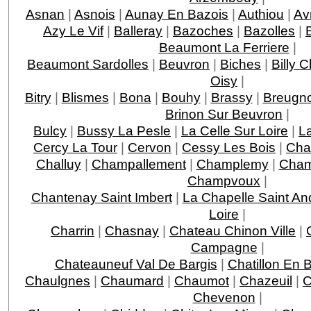
Asnan
|
Asnois
|
Aunay En Bazois
|
Authiou
|
Av
Azy Le Vif
|
Balleray
|
Bazoches
|
Bazolles
|
Beaumont La Ferriere
|
Beaumont Sardolles
|
Beuvron
|
Biches
|
Billy 
Oisy
|
Bitry
|
Blismes
|
Bona
|
Bouhy
|
Brassy
|
Breugn
Brinon Sur Beuvron
|
Bulcy
|
Bussy La Pesle
|
La Celle Sur Loire
|
La
Cercy La Tour
|
Cervon
|
Cessy Les Bois
|
Cha
Challuy
|
Champallement
|
Champlemy
|
Cham
Champvoux
|
Chantenay Saint Imbert
|
La Chapelle Saint An
Loire
|
Charrin
|
Chasnay
|
Chateau Chinon Ville
|
Campagne
|
Chateauneuf Val De Bargis
|
Chatillon En 
Chaulgnes
|
Chaumard
|
Chaumot
|
Chazeuil
|
C
Chevenon
|