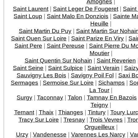
Amognes
|
Saint Laurent
|
Saint Leger De Fougeret
|
Saint
Saint Loup
|
Saint Malo En Donziois
|
Sainte Ma
Heuille
|
Saint Martin Du Puy
|
Saint Martin Sur Nohai
Saint Ouen Sur Loire
|
Saint Parize En Viry
|
Sai
Saint Pere
|
Saint Pereuse
|
Saint Pierre Du M
Moutier
|
Saint Quentin Sur Nohain
|
Saint Reverien
Saint Seine
|
Saint Sulpice
|
Saint Verain
|
Saiz
Sauvigny Les Bois
|
Savigny Poil Fol
|
Saxi B
Sermages
|
Sermoise Sur Loire
|
Sichamps
|
Sou
La Tour
|
Surgy
|
Taconnay
|
Talon
|
Tamnay En Bazois
Teigny
|
Ternant
|
Thaix
|
Thianges
|
Tintury
|
Toury Lur
Tracy Sur Loire
|
Tresnay
|
Trois Vevres
|
Tro
Orgueilleux
|
Urzy
|
Vandenesse
|
Varennes Les Narcy
|
Va