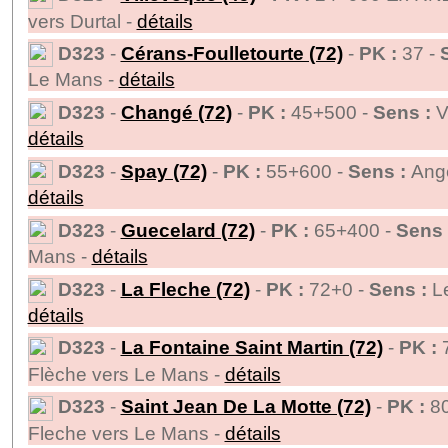
vers Durtal -
détails
D323
-
Cérans-Foulletourte (72)
-
PK :
37 -
Le Mans -
détails
D323
-
Changé (72)
-
PK :
45+500 -
Sens :
V
détails
D323
-
Spay (72)
-
PK :
55+600 -
Sens :
Ange
détails
D323
-
Guecelard (72)
-
PK :
65+400 -
Sens 
Mans -
détails
D323
-
La Fleche (72)
-
PK :
72+0 -
Sens :
L
détails
D323
-
La Fontaine Saint Martin (72)
-
PK :
7
Flèche vers Le Mans -
détails
D323
-
Saint Jean De La Motte (72)
-
PK :
80
Fleche vers Le Mans -
détails