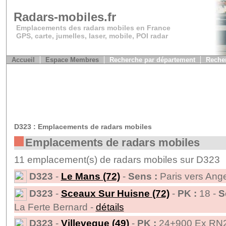
Radars-mobiles.fr
Emplacements des radars mobiles en France
GPS, carte, jumelles, laser, mobile, POI radar
Accueil
Espace Membres
Recherche par département
Recher
D323 : Emplacements de radars mobiles
Emplacements de radars mobiles
11 emplacement(s) de radars mobiles sur D323
D323
-
Le Mans (72)
-
Sens :
Paris vers Ang
D323
-
Sceaux Sur Huisne (72)
-
PK :
18 -
S
La Ferte Bernard -
détails
D323
-
Villeveque (49)
-
PK :
24+900 Ex RN2