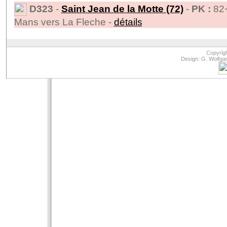
D323
-
Saint Jean de la Motte (72)
-
PK :
82
Mans vers La Fleche -
détails
Copyrig
Design: G. Wolfga