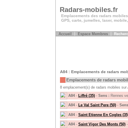
Radars-mobiles.fr
Emplacements des radars mobiles
GPS, carte, jumelles, laser, mobile
Accueil
Espace Membres
Recherc
A84 : Emplacements de radars mob
Emplacements de radars mobi
8 emplacement(s) de radars mobiles sur
A84
-
Liffré (35)
-
Sens :
Rennes ve
A84
-
Le Val Saint Pere (50)
-
Sens
A84
-
Saint Etienne En Cogles (35
A84
-
Saint Vigor Des Monts (50)