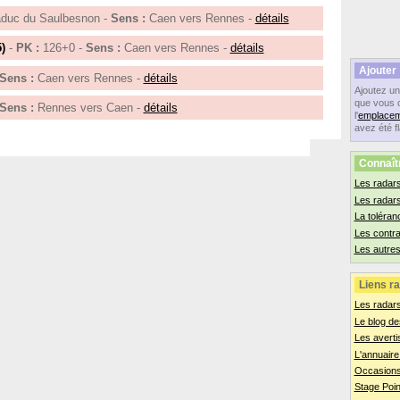
duc du Saulbesnon -
Sens :
Caen vers Rennes -
détails
)
-
PK :
126+0 -
Sens :
Caen vers Rennes -
détails
Ajouter
Sens :
Caen vers Rennes -
détails
Ajoutez u
que vous 
Sens :
Rennes vers Caen -
détails
l'
emplacem
avez été f
Connaît
Les radars
Les radar
La toléran
Les contr
Les autres
Liens ra
Les radar
Le blog de
Les averti
L'annuaire
Occasions
Stage Poin