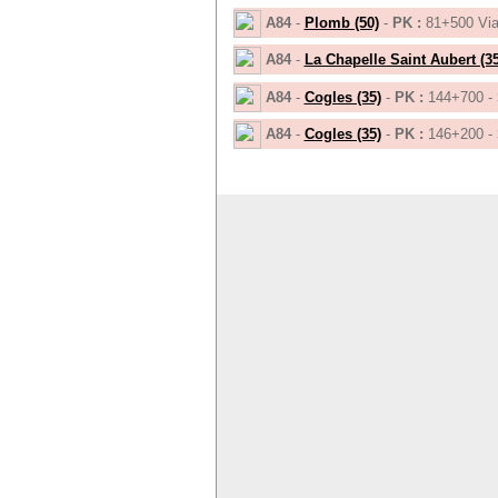
A84
-
Plomb (50)
-
PK :
81+500 Via
A84
-
La Chapelle Saint Aubert (35
A84
-
Cogles (35)
-
PK :
144+700 -
A84
-
Cogles (35)
-
PK :
146+200 -