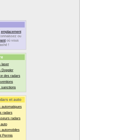
n
emplacement
connaissez ou
ent
où vous
lashé !
re
 laser
s Doppler
ce des radars
aventions
 sanctions
dars et auto
s automatiques
s radars
sseurs radars
 auto
 automobiles
t Permis