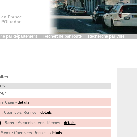
 en France
, POI radar
he par département
Recherche par route
Recherche par ville
iles
les
 A84
rs Caen -
détails
 :
Caen vers Rennes -
détails
)
-
Sens :
Avranches vers Rennes -
détails
-
Sens :
Caen vers Rennes -
détails