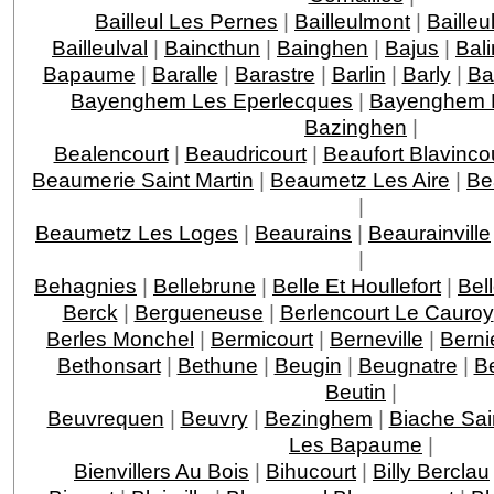
Bailleul Les Pernes
|
Bailleulmont
|
Bailleu
Bailleulval
|
Baincthun
|
Bainghen
|
Bajus
|
Bal
Bapaume
|
Baralle
|
Barastre
|
Barlin
|
Barly
|
Ba
Bayenghem Les Eperlecques
|
Bayenghem 
Bazinghen
|
Bealencourt
|
Beaudricourt
|
Beaufort Blavinco
Beaumerie Saint Martin
|
Beaumetz Les Aire
|
Be
|
Beaumetz Les Loges
|
Beaurains
|
Beaurainville
|
Behagnies
|
Bellebrune
|
Belle Et Houllefort
|
Bel
Berck
|
Bergueneuse
|
Berlencourt Le Cauroy
Berles Monchel
|
Bermicourt
|
Berneville
|
Berni
Bethonsart
|
Bethune
|
Beugin
|
Beugnatre
|
B
Beutin
|
Beuvrequen
|
Beuvry
|
Bezinghem
|
Biache Sai
Les Bapaume
|
Bienvillers Au Bois
|
Bihucourt
|
Billy Berclau