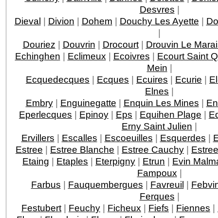
Desvres
|
Dieval
|
Divion
|
Dohem
|
Douchy Les Ayette
|
Do
|
Douriez
|
Douvrin
|
Drocourt
|
Drouvin Le Marai
Echinghen
|
Eclimeux
|
Ecoivres
|
Ecourt Saint Q
Mein
|
Ecquedecques
|
Ecques
|
Ecuires
|
Ecurie
|
El
Elnes
|
Embry
|
Enguinegatte
|
Enquin Les Mines
|
En
Eperlecques
|
Epinoy
|
Eps
|
Equihen Plage
|
Eq
Erny Saint Julien
|
Ervillers
|
Escalles
|
Escoeuilles
|
Esquerdes
|
E
Estree
|
Estree Blanche
|
Estree Cauchy
|
Estree
Etaing
|
Etaples
|
Eterpigny
|
Etrun
|
Evin Malm
Fampoux
|
Farbus
|
Fauquembergues
|
Favreuil
|
Febvin
Ferques
|
Festubert
|
Feuchy
|
Ficheux
|
Fiefs
|
Fiennes
|