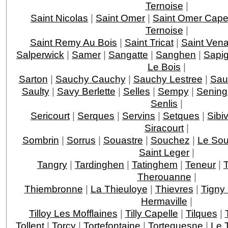
Ternoise
|
Saint Nicolas
|
Saint Omer
|
Saint Omer Cape
Ternoise
|
Saint Remy Au Bois
|
Saint Tricat
|
Saint Vena
Salperwick
|
Samer
|
Sangatte
|
Sanghen
|
Sapig
Le Bois
|
Sarton
|
Sauchy Cauchy
|
Sauchy Lestree
|
Sau
Saulty
|
Savy Berlette
|
Selles
|
Sempy
|
Senin
Senlis
|
Sericourt
|
Serques
|
Servins
|
Setques
|
Sibiv
Siracourt
|
Sombrin
|
Sorrus
|
Souastre
|
Souchez
|
Le Sou
Saint Leger
|
Tangry
|
Tardinghen
|
Tatinghem
|
Teneur
|
Therouanne
|
Thiembronne
|
La Thieuloye
|
Thievres
|
Tigny
Hermaville
|
Tilloy Les Mofflaines
|
Tilly Capelle
|
Tilques
|
Tollent
|
Torcy
|
Tortefontaine
|
Tortequesne
|
Le 