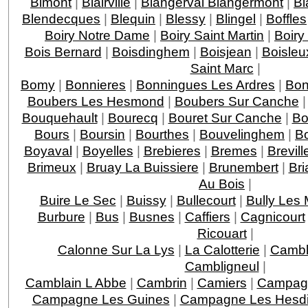
Bimont
|
Blairville
|
Blangerval Blangermont
|
Bl
Blendecques
|
Blequin
|
Blessy
|
Blingel
|
Boffles
Boiry Notre Dame
|
Boiry Saint Martin
|
Boiry
Bois Bernard
|
Boisdinghem
|
Boisjean
|
Boisleu
Saint Marc
|
Bomy
|
Bonnieres
|
Bonningues Les Ardres
|
Bon
Boubers Les Hesmond
|
Boubers Sur Canche
Bouquehault
|
Bourecq
|
Bouret Sur Canche
|
Bo
Bours
|
Boursin
|
Bourthes
|
Bouvelinghem
|
Bo
Boyaval
|
Boyelles
|
Brebieres
|
Bremes
|
Brevill
Brimeux
|
Bruay La Buissiere
|
Brunembert
|
Bri
Au Bois
|
Buire Le Sec
|
Buissy
|
Bullecourt
|
Bully Les
Burbure
|
Bus
|
Busnes
|
Caffiers
|
Cagnicourt
Ricouart
|
Calonne Sur La Lys
|
La Calotterie
|
Cambl
Cambligneul
|
Camblain L Abbe
|
Cambrin
|
Camiers
|
Campagn
Campagne Les Guines
|
Campagne Les Hesd