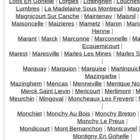
Loos En Gohelle
|
Lorgies
|
Lottinghen
|
Louches
Lumbres
|
La Madelaine Sous Montreuil
|
Magn
Magnicourt Sur Canche
|
Maintenay
|
Maisnil
Maisoncelle
|
Maizieres
|
Mametz
|
Manin
|
Man
Henne
|
Marant
|
Marck
|
Marconne
|
Marconnelle
|
Ma
Ecquemicourt
|
Marest
|
Maresville
|
Marles Les Mines
|
Marles 
|
Marquay
|
Marquion
|
Marquise
|
Martinpuic
Mazingarbe
|
Mazinghem
|
Mencas
|
Menneville
|
Mentque Nor
Merck Saint Lievin
|
Mericourt
|
Merlimont
|
M
Meurchin
|
Mingoval
|
Moncheaux Les Frevent
|
|
Monchiet
|
Monchy Au Bois
|
Monchy Breton
Monchy Le Preux
|
Mondicourt
|
Mont Bernanchon
|
Montcavrel
Montigny En Gohelle
|