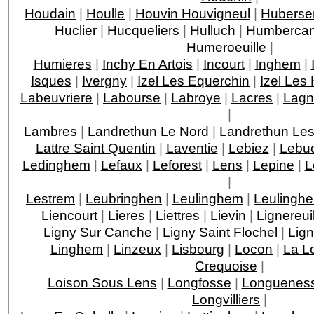
Houdain
|
Houlle
|
Houvin Houvigneul
|
Huberse
Huclier
|
Hucqueliers
|
Hulluch
|
Humberca
Humeroeuille
|
Humieres
|
Inchy En Artois
|
Incourt
|
Inghem
|
Isques
|
Ivergny
|
Izel Les Equerchin
|
Izel Le
Labeuvriere
|
Labourse
|
Labroye
|
Lacres
|
Lagn
|
Lambres
|
Landrethun Le Nord
|
Landrethun Les
Lattre Saint Quentin
|
Laventie
|
Lebiez
|
Lebuc
Ledinghem
|
Lefaux
|
Leforest
|
Lens
|
Lepine
|
L
|
Lestrem
|
Leubringhen
|
Leulinghem
|
Leulingh
Liencourt
|
Lieres
|
Liettres
|
Lievin
|
Lignereui
Ligny Sur Canche
|
Ligny Saint Flochel
|
Lign
Linghem
|
Linzeux
|
Lisbourg
|
Locon
|
La L
Crequoise
|
Loison Sous Lens
|
Longfosse
|
Longuenes
Longvilliers
|