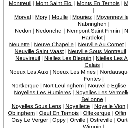
Montreuil
|
Mont Saint Eloi
|
Monts En Ternois
|
M
|
Morval
|
Mory
|
Moulle
|
Mouriez
|
Moyennevill
Nabringhen
|
Nedon
|
Nedonchel
|
Nempont Saint Firmin
|
N
Hardelot
|
Neulette
|
Neuve Chapelle
|
Neuville Au Cornet
|
Neuville Saint Vaast
|
Neuville Sous Montreuil
Neuvireuil
|
Nielles Les Blequin
|
Nielles Les A
Calais
|
Noeux Les Auxi
|
Noeux Les Mines
|
Nordausqu
Fontes
|
Nortkerque
|
Nort Leulinghem
|
Nouvelle Eglise
Noyelles Les Humieres
|
Noyelles Les Vermell
Bellonne
|
Noyelles Sous Lens
|
Noyellette
|
Noyelle Vion
Oblinghem
|
Oeuf En Ternois
|
Offekerque
|
Offin
Oisy Le Verger
|
Oppy
|
Orville
|
Ostreville
|
Our
Wirquin
|