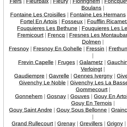
Flers
|
Fleurbaix
|
Fleury
|
Floringhem
|
Foncquev
Boulans
|
Fontaine Les Croisilles
|
Fontaine Les Hermans
Fortel En Artois
|
Fosseux
|
Foufflin Ricamet
Fouquieres Les Bethune
|
Fouquieres Les L
Fremicourt
|
Frencq
|
Fresnes Les Montauba
Dolmen
|
Fresnoy
|
Fresnoy En Gohelle
|
Fressin
|
Frethu
|
Frevin Capelle
|
Fruges
|
Galametz
|
Gauchin
Verloingt
|
Gaudiempre
|
Gavrelle
|
Gennes Ivergny
|
Giv
Givenchy Le Noble
|
Givenchy Les La Bass
Gommecourt
|
Gonnehem
|
Gosnay
|
Gouves
|
Gouy En Arto
Gouy En Ternois
|
Gouy Saint Andre
|
Gouy Sous Bellonne
|
Grainc
|
Grand Rullecourt
|
Grenay
|
Grevillers
|
Grigny