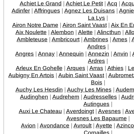
Achiet Le Grand
|
Achiet Le Petit
|
Acq
|
Acqu
Adinfer
|
Affringues
|
Agnez Les Duisans
|
Agnie
La Lys
|
Airon Notre Dame
|
Airon Saint Vaast
|
Aix En E
Aix Noulette
|
Alembon
|
Alette
|
Alincthun
|
All
Ambleteuse
|
Ambricourt
|
Ambrines
|
Ames
|
Andres
|
Angres
|
Annay
|
Annequin
|
Annezin
|
Anvin
|
Ardres
|
Arleux En Gohelle
|
Arques
|
Arras
|
Athies
|
Le
Aubigny En Artois
|
Aubin Saint Vaast
|
Aubromet
Bois
|
Auchy Les Hesdin
|
Auchy Les Mines
|
Audem
Audinghen
|
Audrehem
|
Audresselles
|
Audr
Autingues
|
Auxi Le Chateau
|
Averdoingt
|
Avesnes
|
Av
Avesnes Les Bapaume
|
Avion
|
Avondance
|
Avroult
|
Ayette
|
Azinco
Cornailles
|