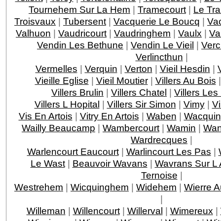
Tournehem Sur La Hem
|
Tramecourt
|
Le Tra
Troisvaux
|
Tubersent
|
Vacquerie Le Boucq
|
Vac
Valhuon
|
Vaudricourt
|
Vaudringhem
|
Vaulx
|
Va
Vendin Les Bethune
|
Vendin Le Vieil
|
Verc
Verlincthun
|
Vermelles
|
Verquin
|
Verton
|
Vieil Hesdin
|
Vieille Eglise
|
Vieil Moutier
|
Villers Au Bois
Villers Brulin
|
Villers Chatel
|
Villers Les
Villers L Hopital
|
Villers Sir Simon
|
Vimy
|
Vi
Vis En Artois
|
Vitry En Artois
|
Waben
|
Wacqui
Wailly Beaucamp
|
Wambercourt
|
Wamin
|
Wan
Wardrecques
|
Warlencourt Eaucourt
|
Warlincourt Les Pas
|
Le Wast
|
Beauvoir Wavans
|
Wavrans Sur L
Ternoise
|
Westrehem
|
Wicquinghem
|
Widehem
|
Wierre A
|
Willeman
|
Willencourt
|
Willerval
|
Wimereux
|