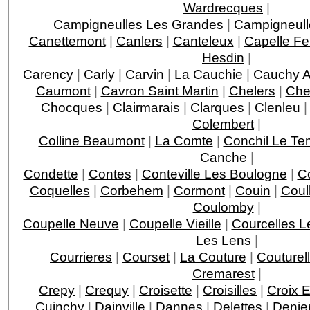
Wardrecques
|
Campigneulles Les Grandes
|
Campigneull
Canettemont
|
Canlers
|
Canteleux
|
Capelle Fe
Hesdin
|
Carency
|
Carly
|
Carvin
|
La Cauchie
|
Cauchy A
Caumont
|
Cavron Saint Martin
|
Chelers
|
Che
Chocques
|
Clairmarais
|
Clarques
|
Clenleu
Colembert
|
Colline Beaumont
|
La Comte
|
Conchil Le Te
Canche
|
Condette
|
Contes
|
Conteville Les Boulogne
|
Co
Coquelles
|
Corbehem
|
Cormont
|
Couin
|
Coul
Coulomby
|
Coupelle Neuve
|
Coupelle Vieille
|
Courcelles 
Les Lens
|
Courrieres
|
Courset
|
La Couture
|
Couturel
Cremarest
|
Crepy
|
Crequy
|
Croisette
|
Croisilles
|
Croix 
Cuinchy
|
Dainville
|
Dannes
|
Delettes
|
Denie