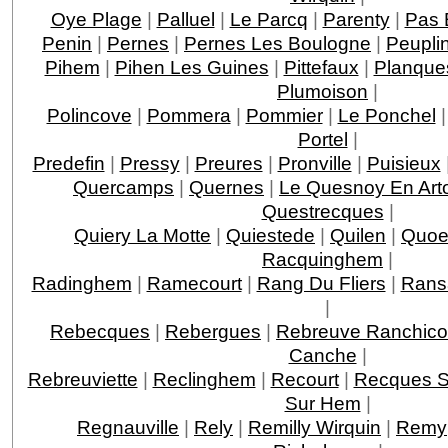
Oye Plage
|
Palluel
|
Le Parcq
|
Parenty
|
Pas 
Penin
|
Pernes
|
Pernes Les Boulogne
|
Peupli
Pihem
|
Pihen Les Guines
|
Pittefaux
|
Planque
Plumoison
|
Polincove
|
Pommera
|
Pommier
|
Le Ponchel
Portel
|
Predefin
|
Pressy
|
Preures
|
Pronville
|
Puisieux
Quercamps
|
Quernes
|
Le Quesnoy En Art
Questrecques
|
Quiery La Motte
|
Quiestede
|
Quilen
|
Quoe
Racquinghem
|
Radinghem
|
Ramecourt
|
Rang Du Fliers
|
Rans
|
Rebecques
|
Rebergues
|
Rebreuve Ranchico
Canche
|
Rebreuviette
|
Reclinghem
|
Recourt
|
Recques S
Sur Hem
|
Regnauville
|
Rely
|
Remilly Wirquin
|
Remy