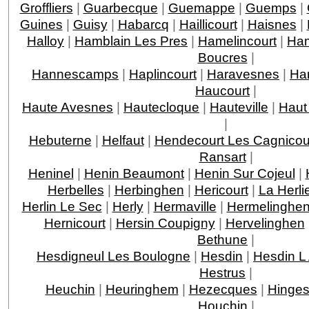
Groffliers
|
Guarbecque
|
Guemappe
|
Guemps
|
Guines
|
Guisy
|
Habarcq
|
Haillicourt
|
Haisnes
|
Halloy
|
Hamblain Les Pres
|
Hamelincourt
|
Ham
Boucres
|
Hannescamps
|
Haplincourt
|
Haravesnes
|
Ha
Haucourt
|
Haute Avesnes
|
Hautecloque
|
Hauteville
|
Haut
|
Hebuterne
|
Helfaut
|
Hendecourt Les Cagnicou
Ransart
|
Heninel
|
Henin Beaumont
|
Henin Sur Cojeul
|
Herbelles
|
Herbinghen
|
Hericourt
|
La Herli
Herlin Le Sec
|
Herly
|
Hermaville
|
Hermelinghe
Hernicourt
|
Hersin Coupigny
|
Hervelinghen
Bethune
|
Hesdigneul Les Boulogne
|
Hesdin
|
Hesdin L
Hestrus
|
Heuchin
|
Heuringhem
|
Hezecques
|
Hinge
Houchin
|