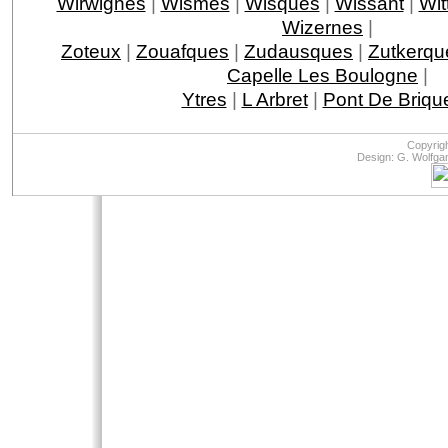
Wirwignes
|
Wismes
|
Wisques
|
Wissant
|
Wit
Wizernes
|
Zoteux
|
Zouafques
|
Zudausques
|
Zutkerqu
Capelle Les Boulogne
|
Ytres
|
L Arbret
|
Pont De Briqu
Copyrig
Design: G. Wolfga