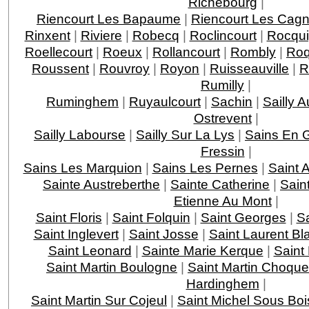
Richebourg
|
Riencourt Les Bapaume
|
Riencourt Les Cagn
Rinxent
|
Riviere
|
Robecq
|
Roclincourt
|
Rocqu
Roellecourt
|
Roeux
|
Rollancourt
|
Rombly
|
Roq
Roussent
|
Rouvroy
|
Royon
|
Ruisseauville
|
R
Rumilly
|
Ruminghem
|
Ruyaulcourt
|
Sachin
|
Sailly A
Ostrevent
|
Sailly Labourse
|
Sailly Sur La Lys
|
Sains En 
Fressin
|
Sains Les Marquion
|
Sains Les Pernes
|
Saint
Sainte Austreberthe
|
Sainte Catherine
|
Sain
Etienne Au Mont
|
Saint Floris
|
Saint Folquin
|
Saint Georges
|
Sa
Saint Inglevert
|
Saint Josse
|
Saint Laurent Bl
Saint Leonard
|
Sainte Marie Kerque
|
Saint 
Saint Martin Boulogne
|
Saint Martin Choque
Hardinghem
|
Saint Martin Sur Cojeul
|
Saint Michel Sous Boi